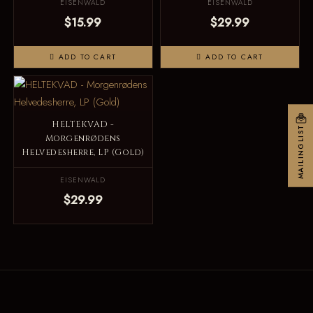
EISENWALD
EISENWALD
$15.99
$29.99
ADD TO CART
ADD TO CART
HELTEKVAD -
MAILINGLIST
Morgenrødens
Helvedesherre, LP (Gold)
EISENWALD
$29.99