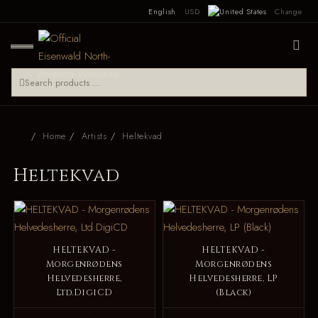
English
USD
Change
Home
Artists
Heltekvad
Heltekvad
HELTEKVAD -
HELTEKVAD -
Morgenrødens
Morgenrødens
Helvedesherre,
Helvedesherre, LP
Ltd.DigiCD
(Black)